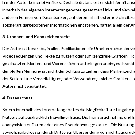
hat der Autor keinerlei Einfluss. Deshalb distanziert er sich hiermit au
innerhalb des eigenen Internetangebotes gesetzten Links und Verweise
anderen Formen von Datenbanken, auf deren Inhalt externe Schreibzugri
solcherart dargebotener Informationen entstehen, haftet allein der Anb
3. Urheber- und Kennzeichenrecht
Der Autor ist bestrebt, in allen Publikationen die Urheberrechte der
Videosequenzen und Texte zu nutzen oder auf lizenzfreie Grafiken, 
geschützten Marken- und Warenzeichen unterliegen uneingeschränkt d
der bloßen Nennung ist nicht der Schluss zu ziehen, dass Markenzeichen
der Seiten. Eine Vervielfältigung oder Verwendung solcher Grafiken
Autors nicht gestattet.
4. Datenschutz
Sofern innerhalb des Internetangebotes die Möglichkeit zur Eingabe p
Nutzers auf ausdrücklich freiwilliger Basis. Die Inanspruchnahme un
anonymisierter Daten oder eines Pseudonyms gestattet. Die Nutzung
sowie Emailadressen durch Dritte zur Übersendung von nicht ausdrück