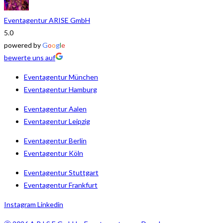
Eventagentur ARISE GmbH
5.0
powered by
G
o
o
g
l
e
bewerte uns auf
Eventagentur München
Eventagentur Hamburg
Eventagentur Aalen
Eventagentur Leipzig
Eventagentur Berlin
Eventagentur Köln
Eventagentur Stuttgart
Eventagentur Frankfurt
Instagram
Linkedin