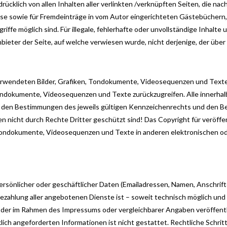
sdrücklich von allen Inhalten aller verlinkten /verknüpften Seiten, die na
 sowie für Fremdeinträge in vom Autor eingerichteten Gästebüchern, Di
ffe möglich sind. Für illegale, fehlerhafte oder unvollständige Inhalt
ieter der Seite, auf welche verwiesen wurde, nicht derjenige, der über Li
 verwendeten Bilder, Grafiken, Tondokumente, Videosequenzen und Texte 
Tondokumente, Videosequenzen und Texte zurückzugreifen. Alle innerhal
en Bestimmungen des jeweils gültigen Kennzeichenrechts und den Besi
 nicht durch Rechte Dritter geschützt sind! Das Copyright für veröffent
, Tondokumente, Videosequenzen und Texte in anderen elektronischen o
ersönlicher oder geschäftlicher Daten (Emailadressen, Namen, Anschrifte
d Bezahlung aller angebotenen Dienste ist – soweit technisch möglich 
 der im Rahmen des Impressums oder vergleichbarer Angaben veröffent
lich angeforderten Informationen ist nicht gestattet. Rechtliche Schr