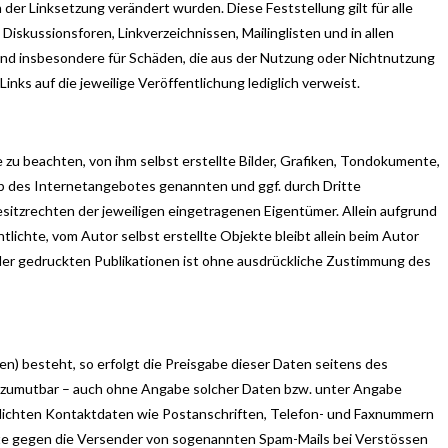
ch der Linksetzung verändert wurden. Diese Feststellung gilt für alle
skussionsforen, Linkverzeichnissen, Mailinglisten und in allen
e und insbesondere für Schäden, die aus der Nutzung oder Nichtnutzung
nks auf die jeweilige Veröffentlichung lediglich verweist.
zu beachten, von ihm selbst erstellte Bilder, Grafiken, Tondokumente,
b des Internetangebotes genannten und ggf. durch Dritte
tzrechten der jeweiligen eingetragenen Eigentümer. Allein aufgrund
lichte, vom Autor selbst erstellte Objekte bleibt allein beim Autor
der gedruckten Publikationen ist ohne ausdrückliche Zustimmung des
n) besteht, so erfolgt die Preisgabe dieser Daten seitens des
und zumutbar – auch ohne Angabe solcher Daten bzw. unter Angabe
lichten Kontaktdaten wie Postanschriften, Telefon- und Faxnummern
itte gegen die Versender von sogenannten Spam-Mails bei Verstössen