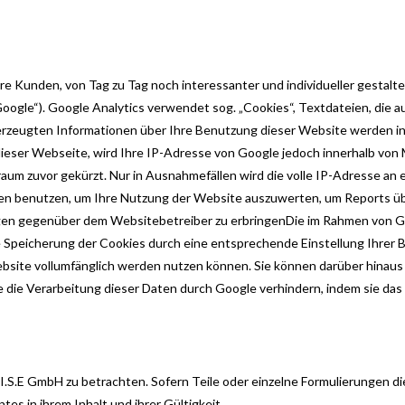
ere Kunden, von Tag zu Tag noch interessanter und individueller gestal
Google“). Google Analytics verwendet sog. „Cookies“, Textdateien, die 
erzeugten Informationen über Ihre Benutzung dieser Website werden in
 dieser Webseite, wird Ihre IP-Adresse von Google jedoch innerhalb von
 zuvor gekürzt. Nur in Ausnahmefällen wird die volle IP-Adresse an e
nen benutzen, um Ihre Nutzung der Website auszuwerten, um Reports üb
en gegenüber dem Websitebetreiber zu erbringenDie im Rahmen von Goo
Speicherung der Cookies durch eine entsprechende Einstellung Ihrer Br
Website vollumfänglich werden nutzen können. Sie können darüber hinau
e die Verarbeitung dieser Daten durch Google verhindern, indem sie da
.I.S.E GmbH zu betrachten. Sofern Teile oder einzelne Formulierungen d
tes in ihrem Inhalt und ihrer Gültigkeit